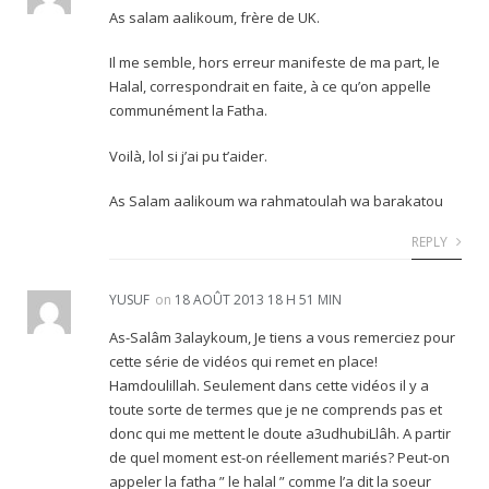
As salam aalikoum, frère de UK.
Il me semble, hors erreur manifeste de ma part, le
Halal, correspondrait en faite, à ce qu’on appelle
communément la Fatha.
Voilà, lol si j’ai pu t’aider.
As Salam aalikoum wa rahmatoulah wa barakatou
REPLY
YUSUF
on
18 AOÛT 2013 18 H 51 MIN
As-Salâm 3alaykoum, Je tiens a vous remerciez pour
cette série de vidéos qui remet en place!
Hamdoulillah. Seulement dans cette vidéos il y a
toute sorte de termes que je ne comprends pas et
donc qui me mettent le doute a3udhubiLlâh. A partir
de quel moment est-on réellement mariés? Peut-on
appeler la fatha ” le halal ” comme l’a dit la soeur