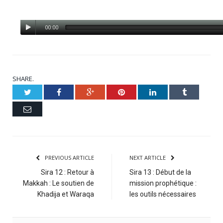
00:00
SHARE.
Twitter
Facebook
Google+
Pinterest
LinkedIn
Tumblr
Email
PREVIOUS ARTICLE
NEXT ARTICLE
Sira 12 : Retour à
Sira 13 : Début de la
Makkah : Le soutien de
mission prophétique :
Khadija et Waraqa
les outils nécessaires