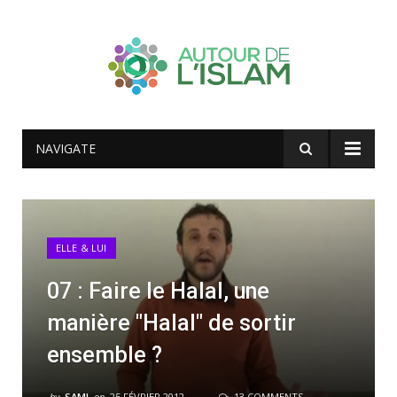
NAVIGATE
ELLE & LUI
07 : Faire le Halal, une
manière "Halal" de sortir
ensemble ?
by
SAMI
on
25 FÉVRIER 2012
13 COMMENTS