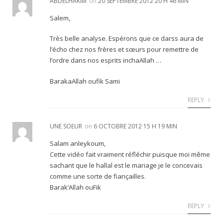
ABDELHAKIM
on
20 SEPTEMBRE 2012 20 H 46 MIN
Salem,
Très belle analyse. Espérons que ce darss aura de
l’écho chez nos frères et sœurs pour remettre de
l’ordre dans nos esprits inchaAllah …
BarakaAllah oufik Sami
REPLY
UNE SOEUR
on
6 OCTOBRE 2012 15 H 19 MIN
Salam anleykoum,
Cette vidéo fait vraiment réfléchir puisque moi même
sachant que le hallal est le mariage je le concevais
comme une sorte de fiançailles.
Barak’Allah ouFik
REPLY