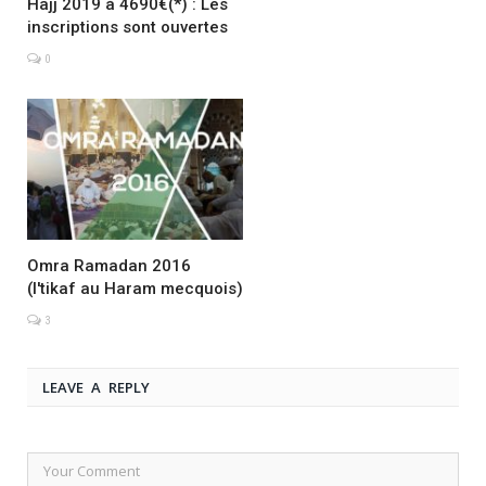
Hajj 2019 à 4690€(*) : Les
inscriptions sont ouvertes
0
Omra Ramadan 2016
(I'tikaf au Haram mecquois)
3
LEAVE A REPLY