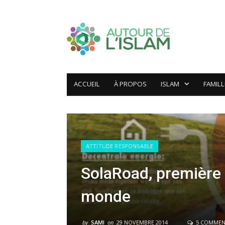
ACCUEIL
À PROPOS
ISLAM
FAMILL
ATTITUDE RESPONSABLE
SolaRoad, première p
monde
by
SAMI
on
29 NOVEMBRE 2014
5 COMMEN