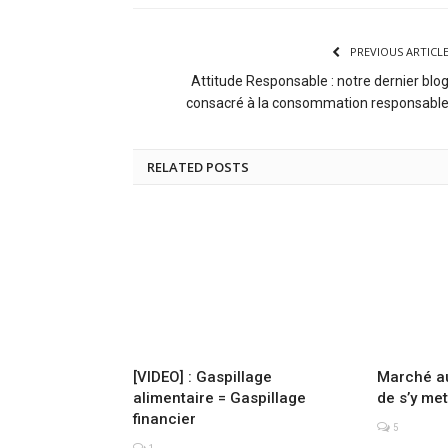
PREVIOUS ARTICL
Attitude Responsable : notre dernier blo
consacré à la consommation responsabl
RELATED POSTS
[VIDEO] : Gaspillage
Marché au
alimentaire = Gaspillage
de s’y met
financier
5