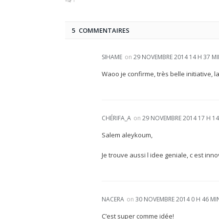
1
5 COMMENTAIRES
SIHAME
on
29 NOVEMBRE 2014 14 H 37 M
Waoo je confirme, très belle initiative,
CHÉRIFA_A
on
29 NOVEMBRE 2014 17 H 14
Salem aleykoum,
Je trouve aussi l idee geniale, c est inn
NACERA
on
30 NOVEMBRE 2014 0 H 46 MI
C’est super comme idée!