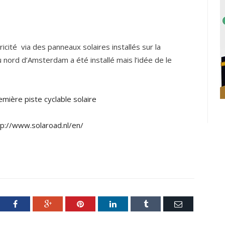
ricité via des panneaux solaires installés sur la
 nord d’Amsterdam a été installé mais l’idée de le
mière piste cyclable solaire
tp://www.solaroad.nl/en/
ter
Facebook
Google+
Pinterest
LinkedIn
Tumblr
Email