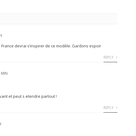
IN
 la France devrai s’inspirer de ce modèle. Gardons espoir
REPLY
 MIN
ovant et peut s etendre partout !
REPLY
N