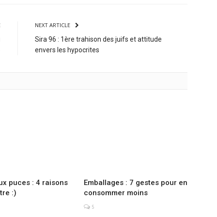
E
NEXT ARTICLE
g
Sira 96 : 1ère trahison des juifs et attitude
e
envers les hypocrites
x puces : 4 raisons
Emballages : 7 gestes pour en
tre :)
consommer moins
5