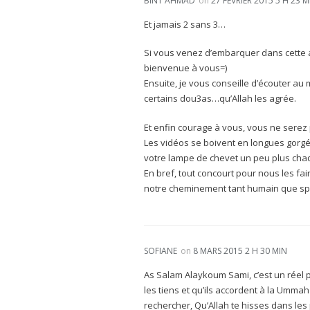
BINT AHMAD
on
27 FÉVRIER 2015 5 H 23 M
Et jamais 2 sans 3…
Si vous venez d’embarquer dans cette a
bienvenue à vous=)
Ensuite, je vous conseille d’écouter au
certains dou3as…qu’Allah les agrée.
Et enfin courage à vous, vous ne serez
Les vidéos se boivent en longues gorg
votre lampe de chevet un peu plus chaq
En bref, tout concourt pour nous les fair
notre cheminement tant humain que spir
SOFIANE
on
8 MARS 2015 2 H 30 MIN
As Salam Alaykoum Sami, c’est un réel pl
les tiens et qu’ils accordent à la Umma
rechercher, Qu’Allah te hisses dans les