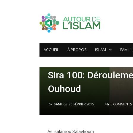
ACCUEIL
À PROPOS
ISLAM
FAMILL
ÉTUDE DE SIRA
Sira 100: Déroulemen
Ouhoud
by
SAMI
on
20 FÉVRIER 2015
5 COMMENTS
As-salamou 3alaykoum