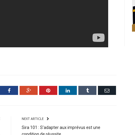
ter
Facebook
Google+
Pinterest
LinkedIn
Tumblr
Email
E
NEXT ARTICLE
e
Sira 101 : S’adapter aux imprévus est une
a
condition de réussite