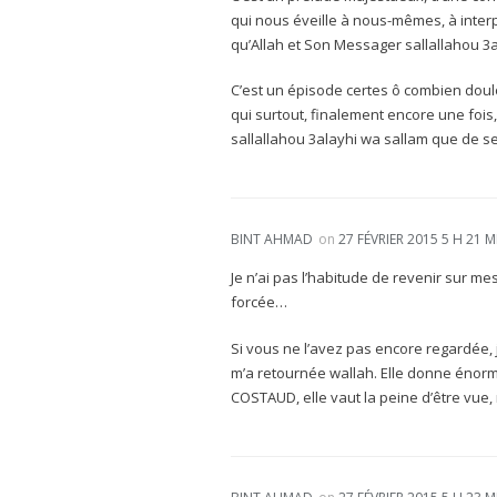
qui nous éveille à nous-mêmes, à interp
qu’Allah et Son Messager sallallahou 3
C’est un épisode certes ô combien doulo
qui surtout, finalement encore une fois
sallallahou 3alayhi wa sallam que de
BINT AHMAD
on
27 FÉVRIER 2015 5 H 21 M
Je n’ai pas l’habitude de revenir sur me
forcée…
Si vous ne l’avez pas encore regardée, 
m’a retournée wallah. Elle donne énormém
COSTAUD, elle vaut la peine d’être vue