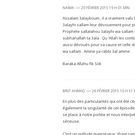
NAÏMA
on
20 FÉVRIER 2015 19 H 01 MIN
Assalam 3alaykoum , il a vraiment valu
3alayhi sallam leur dévouement pour pr
Prophéte sallalahou 3alayhi wa sallam 
subhanallah ta 3ala . Qu ‘Allah les com
aussi dévoués pour sa cause et celle d
wa sallam . Amine ya rabbi 3al amine
Baraka Allahu fik Sidi
BINT AHMAD
on
26 FÉVRIER 2015 10 H 51
En plus des particularités qui ont été ci
également la singularité de cet épisod
se place à notre portée et nous interp
sérieuse.
C’est un prélude majestueux, d’une conc