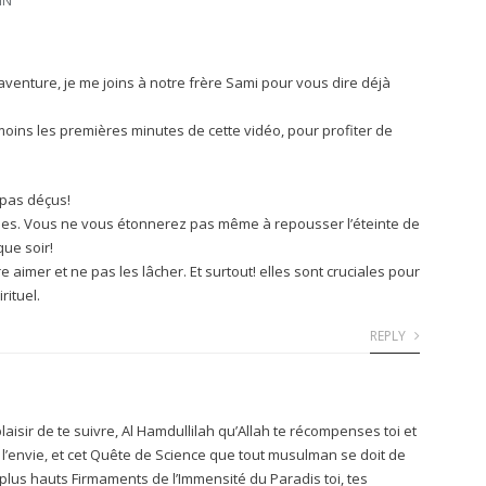
IN
venture, je me joins à notre frère Sami pour vous dire déjà
 moins les premières minutes de cette vidéo, pour profiter de
 pas déçus!
ées. Vous ne vous étonnerez pas même à repousser l’éteinte de
ue soir!
e aimer et ne pas les lâcher. Et surtout! elles sont cruciales pour
ituel.
REPLY
aisir de te suivre, Al Hamdullilah qu’Allah te récompenses toi et
h l’envie, et cet Quête de Science que tout musulman se doit de
 plus hauts Firmaments de l’Immensité du Paradis toi, tes