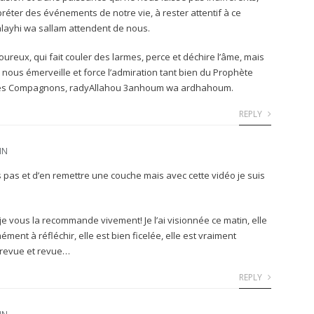
réter des événements de notre vie, à rester attentif à ce
alayhi wa sallam attendent de nous.
ureux, qui fait couler des larmes, perce et déchire l’âme, mais
, nous émerveille et force l’admiration tant bien du Prophète
 ses Compagnons, radyAllahou 3anhoum wa ardhahoum.
REPLY
IN
s pas et d’en remettre une couche mais avec cette vidéo je suis
je vous la recommande vivement! Je l’ai visionnée ce matin, elle
ent à réfléchir, elle est bien ficelée, elle est vraiment
, revue et revue…
REPLY