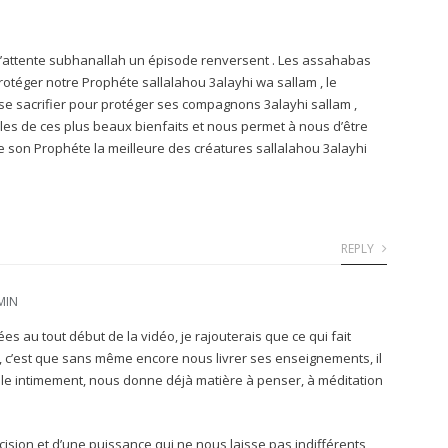
 l’attente subhanallah un épisode renversent . Les assahabas
otéger notre Prophéte sallalahou 3alayhi wa sallam , le
se sacrifier pour protéger ses compagnons 3alayhi sallam ,
bles de ces plus beaux bienfaits et nous permet à nous d’être
e son Prophéte la meilleure des créatures sallalahou 3alayhi
REPLY
 MIN
tées au tout début de la vidéo, je rajouterais que ce qui fait
e, c’est que sans même encore nous livrer ses enseignements, il
elle intimement, nous donne déjà matière à penser, à méditation
ision et d’une puissance qui ne nous laisse pas indifférents,