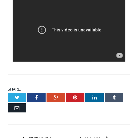
SHARE.
Twitter
Facebook
Google+
Pinterest
LinkedIn
Tumblr
Email
PREVIOUS ARTICLE
NEXT ARTICLE