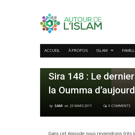
ACCUEIL
À PROPOS
ISLAM
FAMILL
ÉTUDE DE SIRA
Sira 148 : Le dernie
la Oumma d’aujourd
by
SAMI
on
23 MARS 2017
0 COMMENTS
Dans cet épisode nous reviendrons très l