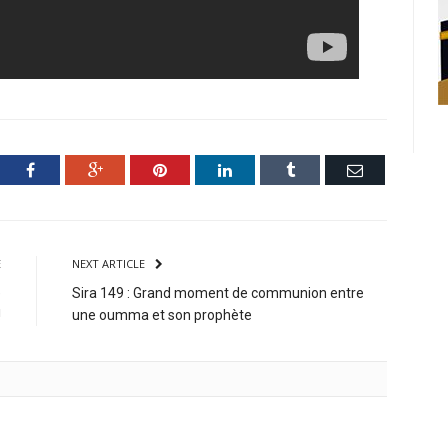
ter
Facebook
Google+
Pinterest
LinkedIn
Tumblr
Email
E
NEXT ARTICLE
e
Sira 149 : Grand moment de communion entre
!
une oumma et son prophète