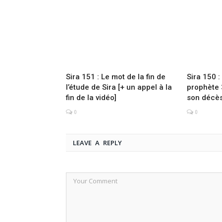
Sira 151 : Le mot de la fin de
Sira 150 
l’étude de Sira [+ un appel à la
prophète 
fin de la vidéo]
son décès
0
0
LEAVE A REPLY