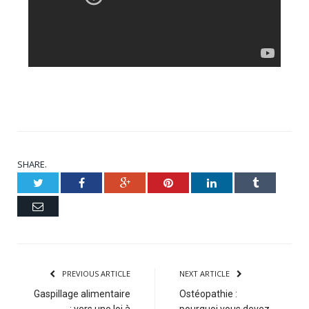
SHARE.
Twitter
Facebook
Google+
Pinterest
LinkedIn
Tumblr
Email
PREVIOUS ARTICLE
NEXT ARTICLE
Gaspillage alimentaire
Ostéopathie :
: vers une loi à
pourquoi vous devez