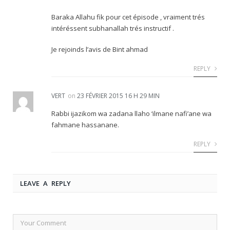
Baraka Allahu fik pour cet épisode , vraiment trés
intéréssent subhanallah trés instructif .
Je rejoinds l’avis de Bint ahmad
REPLY
VERT
on
23 FÉVRIER 2015 16 H 29 MIN
Rabbi ijazikom wa zadana llaho ‘ilmane nafi’ane wa
fahmane hassanane.
REPLY
LEAVE A REPLY