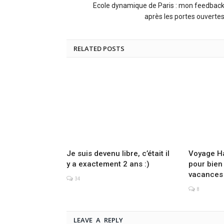
Ecole dynamique de Paris : mon feedbac
après les portes ouverte
RELATED POSTS
Je suis devenu libre, c’était il
Voyage Ha
y a exactement 2 ans :)
pour bien
vacances
34
8
LEAVE A REPLY