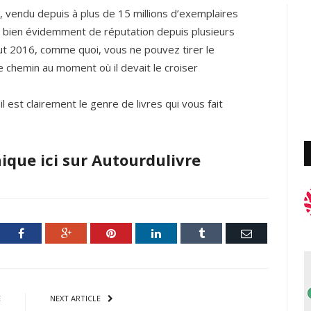
 vendu depuis à plus de 15 millions d’exemplaires
is, bien évidemment de réputation depuis plusieurs
ébut 2016, comme quoi, vous ne pouvez tirer le
tre chemin au moment où il devait le croiser
il est clairement le genre de livres qui vous fait
nique ici sur Autourdulivre
ter
Facebook
Google+
Pinterest
LinkedIn
Tumblr
Email
E
NEXT ARTICLE