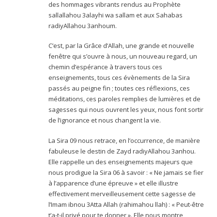
des hommages vibrants rendus au Prophète
sallallahou 3alayhi wa sallam et aux Sahabas
radiyAllahou 3anhoum.
C’est, par la Grâce d’Allah, une grande et nouvelle
fenêtre qui s’ouvre à nous, un nouveau regard, un
chemin d’espérance à travers tous ces
enseignements, tous ces évènements de la Sira
passés au peigne fin ; toutes ces réflexions, ces
méditations, ces paroles remplies de lumières et de
sagesses qui nous ouvrent les yeux, nous font sortir
de l’ignorance et nous changent la vie.
La Sira 09 nous retrace, en l’occurrence, de manière
fabuleuse le destin de Zayd radiyAllahou 3anhou.
Elle rappelle un des enseignements majeurs que
nous prodigue la Sira 06 à savoir : « Ne jamais se fier
à l’apparence d’une épreuve » et elle illustre
effectivement merveilleusement cette sagesse de
l’Imam ibnou 3Atta Allah (rahimahou llah) : « Peut-être
t’a-t-il privé pour te donner ». Elle nous montre