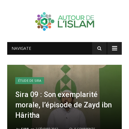
NAVIGATE
ÉTUDE DE SIRA
Sira 09 : Son exemplarité
morale, l’épisode de Zayd ibn
Hâritha
by
SAMI
on
2 FÉVRIER 2012
5 COMMENTS