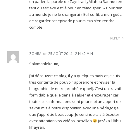
en parler, la parole de Zayd radiyAllahou 3anhou en
tant qu’esclave est là pour en témoigner : « Pour rien
au monde je ne le changerai » Et il suffit, à mon goût,
de regarder cet épisode pour mieux s’en rendre
compte…
REPLY
ZOHRA
on
25 AOÛT 2014 12 H 42 MIN
Salamahlekoum,
J’ai découvert ce blog, il y a quelques mois et je suis
très contente de pouvoir apprendre et réviser la
biographie de notre prophète (pbAl). C’est un travail
formidable que je tiens à saluer et encourager car
toutes ces informations sont pour moi un apport de
savoir mis à notre disposition avec une pédagogie
que j’apprécie beaucoup. Je continuerais à écouter
avec attention vos vidéos inchAllah
Jazâka l-lâhu
khayran.