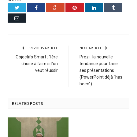
Twitter
Facebook
Google+
Pinterest
LinkedIn
Tumblr
Email
PREVIOUS ARTICLE
NEXT ARTICLE
Objectifs Smart : 1ère
Prezi : la nouvelle
chose à faire si l’on
tendance pour faire
veut réussir
ses présentations
(PowerPoint déjà “has
been”)
RELATED POSTS