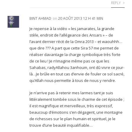
REPLY
BINT AHMAD
on
20 AOÛT 2013 12 H 41 MIN
Je repense à la vidéo « les jamarates, la grande
stèle, endroit de l’allégeance des Ansars » – de
l’avant dernier récit de la Omra 2013 – et waouhhh…
que dire ??? A part que cette Sira 57 me permet de
réaliser davantage la charge symbolique très forte
de ce lieu ! Je n’imagine même pas ce que les
Sahabas, radyAllahou 3anhoum, ont dû vivre ce jour-
là…Je brûle en tout cas d’envie de fouler ce sol sacré,
qu’Allah nous permette à tous de nous y rendre.
Je n’arrive pas à retenir mes larmes tant je suis
littéralement tombée sous le charme de cet épisode ;
il est magnifique et merveilleux, très expressif,
beaucoup d’émotions s’en dégagent, une montagne
de richesses sur le plan humain et spirituel, je le
trouve d’une beauté inqualifiable…