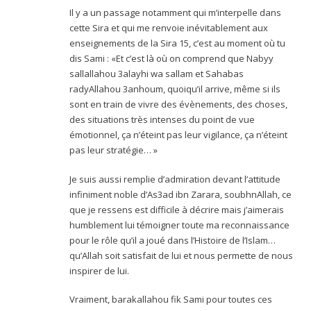
Il y a un passage notamment qui m’interpelle dans
cette Sira et qui me renvoie inévitablement aux
enseignements de la Sira 15, c’est au moment où tu
dis Sami : «Et c’est là où on comprend que Nabyy
sallallahou 3alayhi wa sallam et Sahabas
radyAllahou 3anhoum, quoiqu’il arrive, même si ils
sont en train de vivre des évènements, des choses,
des situations très intenses du point de vue
émotionnel, ça n’éteint pas leur vigilance, ça n’éteint
pas leur stratégie… »
Je suis aussi remplie d’admiration devant l’attitude
infiniment noble d’As3ad ibn Zarara, soubhnAllah, ce
que je ressens est difficile à décrire mais j’aimerais
humblement lui témoigner toute ma reconnaissance
pour le rôle qu’il a joué dans l’Histoire de l’Islam…
qu’Allah soit satisfait de lui et nous permette de nous
inspirer de lui.
Vraiment, barakallahou fik Sami pour toutes ces