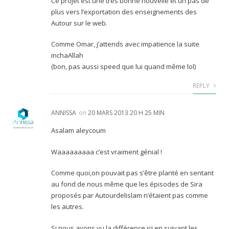
Ce projet est une très bonne nouvelle et un pas de
plus vers l’exportation des enseignements des
Autour sur le web.
Comme Omar, j’attends avec impatience la suite
inchaAllah
(bon, pas aussi speed que lui quand même lol)
REPLY
ANNISSA
on
20 MARS 2013 20 H 25 MIN
Asalam aleycoum
Waaaaaaaaa c’est vraiment génial !
Comme quoi,on pouvait pas s’être planté en sentant
au fond de nous même que les épisodes de Sira
proposés par Autourdelislam n’étaient pas comme
les autres.
Si nous avons vu la différence ici en suivant les