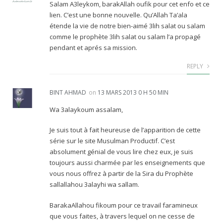
Salam A3leykom, barakAllah oufik pour cet enfo et ce
lien. C’est une bonne nouvelle. Qu’Allah Ta’ala
étende la vie de notre bien-aimé 3lih salat ou salam
comme le prophète 3lih salat ou salam l’a propagé
pendant et aprés sa mission.
REPLY
BINT AHMAD
on
13 MARS 2013 0 H 50 MIN
Wa 3alaykoum assalam,
Je suis tout à fait heureuse de l’apparition de cette
série sur le site Musulman Productif. C’est
absolument génial de vous lire chez eux, je suis
toujours aussi charmée par les enseignements que
vous nous offrez à partir de la Sira du Prophète
sallallahou 3alayhi wa sallam.
BarakaAllahou fikoum pour ce travail faramineux
que vous faites, à travers lequel on ne cesse de