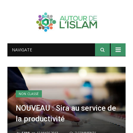
NAVIGATE
NON CLASSÉ
NOUVEAU : Sira au service de
la productivité
by
SAMI
on
12 MARS 2013
7 COMMENTS