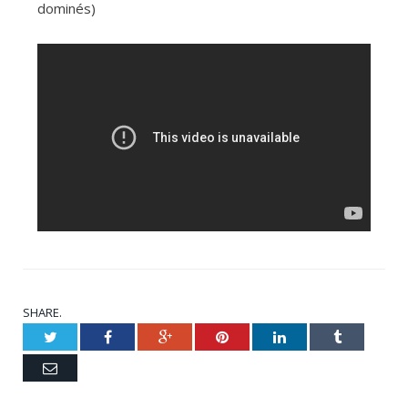
dominés)
SHARE.
Twitter
Facebook
Google+
Pinterest
LinkedIn
Tumblr
Email