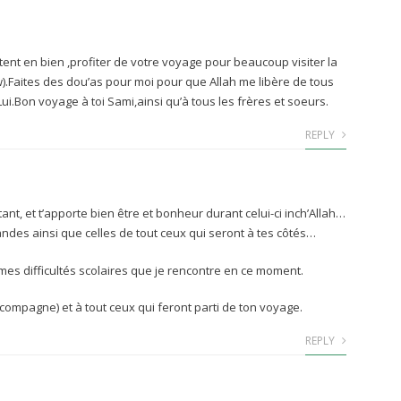
t en bien ,profiter de votre voyage pour beaucoup visiter la
).Faites des dou’as pour moi pour que Allah me libère de tous
.Bon voyage à toi Sami,ainsi qu’à tous les frères et soeurs.
REPLY
tant, et t’apporte bien être et bonheur durant celui-ci inch’Allah…
andes ainsi que celles de tout ceux qui seront à tes côtés…
 mes difficultés scolaires que je rencontre en ce moment.
’accompagne) et à tout ceux qui feront parti de ton voyage.
REPLY