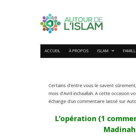
NON CLASSÉ
Omra 2014 : laissez
obtenez 1 dou3a per
ACCUEIL
À PROPOS
ISLAM
FAMILL
by
SAMI
on
14 MARS 2014
7 COMMENTS
Certains d’entre vous le savent sûrement,
mois d’Avril inchaallah. A cette occasion
échange d’un commentaire laissé sur Auto
L’opération (1 commen
Madinah)