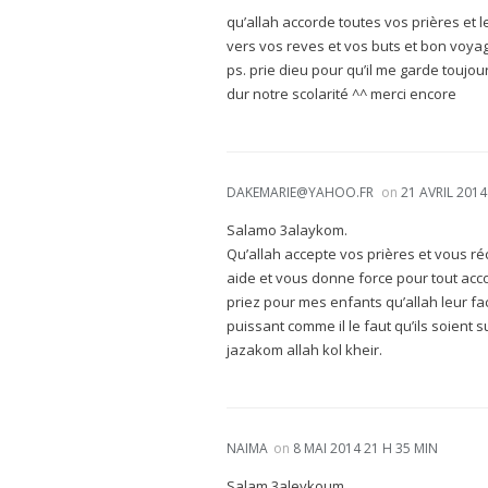
qu’allah accorde toutes vos prières et 
vers vos reves et vos buts et bon voyage 
ps. prie dieu pour qu’il me garde toujour
dur notre scolarité ^^ merci encore
DAKEMARIE@YAHOO.FR
on
21 AVRIL 2014
Salamo 3alaykom.
Qu’allah accepte vos prières et vous r
aide et vous donne force pour tout acco
priez pour mes enfants qu’allah leur fac
puissant comme il le faut qu’ils soient s
jazakom allah kol kheir.
NAIMA
on
8 MAI 2014 21 H 35 MIN
Salam 3aleykoum,