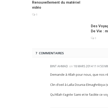
Renouvellement du matériel
vidéo
0
Des Voya
De Vie : 
0
7 COMMENTAIRES
BINT AHMAD
on
18 MARS 2014 11 H 50 M
Demande à Allah pour nous, que nos réa
Clin d’oeil à Lalla Dounia Elmaghribiya (si
Qu’Allah t’agrée Sami et te facilite ce vo