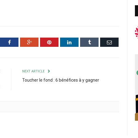
ter
Facebook
Google+
Pinterest
LinkedIn
Tumblr
Email
E
NEXT ARTICLE
e
Toucher le fond : 6 bénéfices à y gagner
l