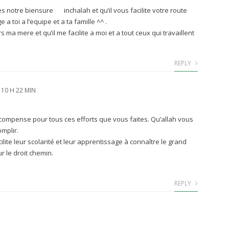
les notre biensure
inchalah et qu’il vous facilite votre route
a toi a l’equipe et a ta famille ^^ .
s ma mere et qu’il me facilite a moi et a tout ceux qui travaillent
REPLY
 10 H 22 MIN
écompense pour tous ces efforts que vous faites. Qu’allah vous
mplir.
ilite leur scolarité et leur apprentissage à connaître le grand
ur le droit chemin.
REPLY