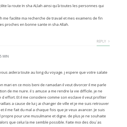
ilite la route In sha ALlah ainsi qu’à toutes les personnes qui
h me facilite ma recherche de travail et mes examens de fin
mes proches en bonne sante in sha Allah.
REPLY
45 MIN
l vous aidera toute au long du voyage. j espere que votre salate
n mari en ce mois beni de ramadan il veut divorcer il me parle
ntion de me nuire. il s amuse a me rendre la vie difficile. je ne
re d effort. Et il me considere comme son esclave il veut profiter
llais a cause de lui j ai changer de ville et je me suis retrouver
 et il me fait du mal a chaque fois que je veux avancer. Je suis
il propre pour une musulmane et digne. de plus je ne souhaite
lors que celui la me semble possible. Faite moi des dou`as