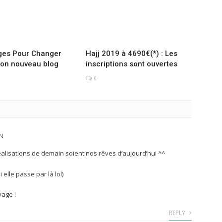
ges Pour Changer
Hajj 2019 à 4690€(*) : Les
mon nouveau blog
inscriptions sont ouvertes
0
IN
lisations de demain soient nos rêves d’aujourd’hui ^^
 elle passe par là lol)
yage !
REPLY