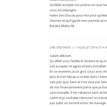
Qu’Allah accepte vos prières et vous fac
vous accompagne.
Faites Des Dou’as pour moi pour qu’Alla
d’annes et qu’il garde mes parents et 
Baraka Allahu Fik
UNE CROYANTE
on
14 JUILLET 2014 21 H 
Salam alikoum,
Qu allah vous facilite le 3oumra et qu i
soit accepter et agree et beni inchallah.
En ce moment j ai un gros souci avec mo
plus et il en fait qu a ca tete dans l inte
sais pas quoi faire et il ne veut pas fai
de moi financierement parce que je travai
sans travaille. Il me rabaisse sans arret
cadre et je souhaite retrouver un trava
pas subir un second echec de mariage a