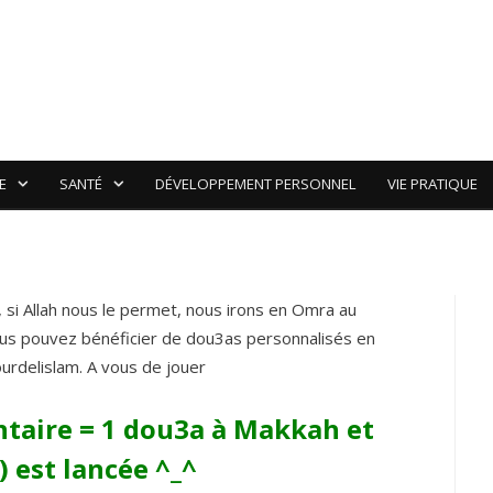
 1 commentaire et
sonnalisé :)
E
SANTÉ
DÉVELOPPEMENT PERSONNEL
VIE PRATIQUE
 si Allah nous le permet, nous irons en Omra au
 vous pouvez bénéficier de dou3as personnalisés en
urdelislam. A vous de jouer
taire = 1 dou3a à Makkah et
 est lancée ^_^