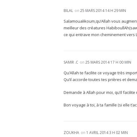
BILAL
on
25 MARS 2014 14 H 29 MIN
Salamoualikoum,qu’Allah vous augmenten
meilleur des créatures HabiboullAh(saw
ce qui entrave mon cheminement vers Lui
SAMIR .C
on
25 MARS 2014 17 H 00 MIN
Qu’Allah te facilite ce voyage très impor
Qu’il accorde toutes tes prières et dem
Demande à Allah pour moi, qu’il facilite
Bon voyage à toi, à ta famille (si elle t
ZOUKHA
on
1 AVRIL 2014 3 H 02 MIN