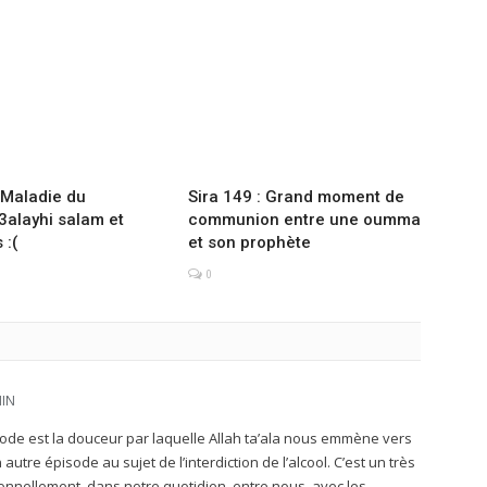
: Maladie du
Sira 149 : Grand moment de
3alayhi salam et
communion entre une oumma
 :(
et son prophète
0
MIN
isode est la douceur par laquelle Allah ta’ala nous emmène vers
utre épisode au sujet de l’interdiction de l’alcool. C’est un très
nnellement. dans notre quotidien, entre nous, avec les