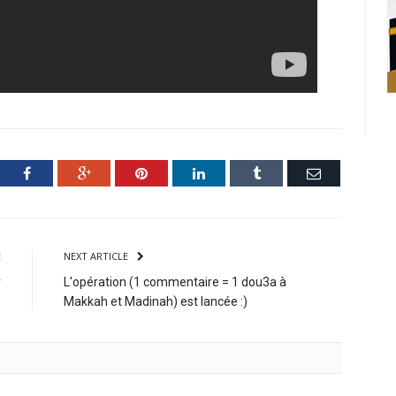
ter
Facebook
Google+
Pinterest
LinkedIn
Tumblr
Email
E
NEXT ARTICLE
r
L'opération (1 commentaire = 1 dou3a à
Makkah et Madinah) est lancée :)