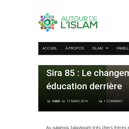
ACCUEIL
À PROPOS
ISLAM
FAMILL
ÉTUDE DE SIRA
Sira 85 : Le changem
éducation derrière
by
SAMI
on
17 MARS 2014
1 COMMENT
As-salamou 3alaykoum très chers frères 