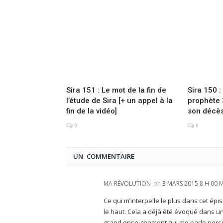
Sira 151 : Le mot de la fin de
Sira 150 
l’étude de Sira [+ un appel à la
prophète 
fin de la vidéo]
son décès
0
0
UN COMMENTAIRE
MA RÉVOLUTION
on
3 MARS 2015 8 H 00 
Ce qui m’interpelle le plus dans cet ép
le haut. Cela a déjà été évoqué dans un a
grand enseignement qui me parle perso