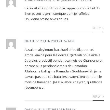
Barak Allah Ouh fik pour ce rappel qui nous fait du
Bien et cett leçon historique dont je raffoles.
Un Grand Amine à vos do3as.
REPLY
NAJATE
on
23 JUIN 2013 9 H 57 MIN
Assalam aleykoum, barakaAllahou fik pour cet
article. Amine pour les dou’as. Qu’Allah nous aide à
être plus productif pendant ce mois de Chahbane et
encore plus pendant le mois de Ramadan.
Allahouma balirghna Ramadan. SoubhanAllah je ne
savais pas que ces batailles avaient lieu pendant le
mois de Ramadan. Jazal Allahou kheyran, qu’Allah te
récompense.
REPLY
OASIS
on
8 JUILLET 2013 13 H 56 MIN