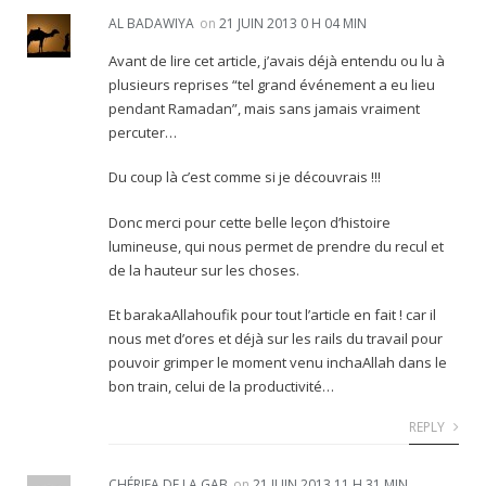
AL BADAWIYA
on
21 JUIN 2013 0 H 04 MIN
Avant de lire cet article, j’avais déjà entendu ou lu à
plusieurs reprises “tel grand événement a eu lieu
pendant Ramadan”, mais sans jamais vraiment
percuter…
Du coup là c’est comme si je découvrais !!!
Donc merci pour cette belle leçon d’histoire
lumineuse, qui nous permet de prendre du recul et
de la hauteur sur les choses.
Et barakaAllahoufik pour tout l’article en fait ! car il
nous met d’ores et déjà sur les rails du travail pour
pouvoir grimper le moment venu inchaAllah dans le
bon train, celui de la productivité…
REPLY
CHÉRIFA DE LA GAB
on
21 JUIN 2013 11 H 31 MIN