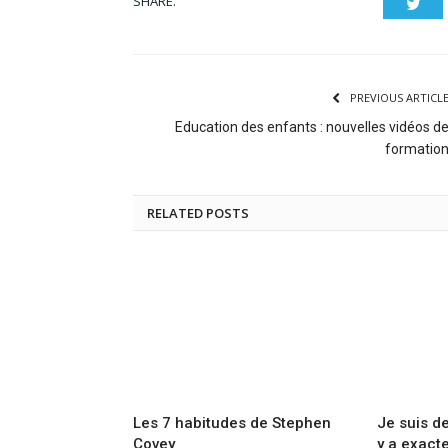
SHARE.
Twit
PREVIOUS ARTICL
Education des enfants : nouvelles vidéos d
formatio
RELATED POSTS
Les 7 habitudes de Stephen
Je suis dev
Covey
y a exact