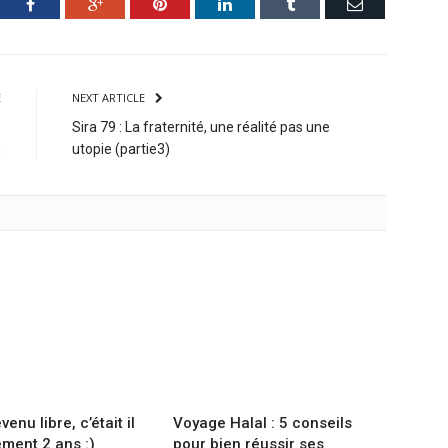
ter
Facebook
Google+
Pinterest
LinkedIn
Tumblr
Email
E
NEXT ARTICLE
e
Sira 79 : La fraternité, une réalité pas une
n
utopie (partie3)
enu libre, c’était il
Voyage Halal : 5 conseils
ement 2 ans :)
pour bien réussir ses